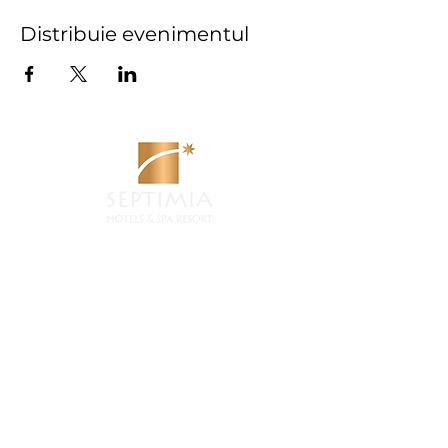
Distribuie evenimentul
Contactaţi
Telefon:
0747 217 777
Email:
wellness@septimia.ro
Introduceți adresa de e-mail
Subscribe