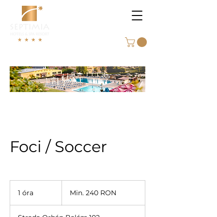
Foci / Soccer
Min.
240
1 óra
1
Min. 240 RON
román
lej
ó
r