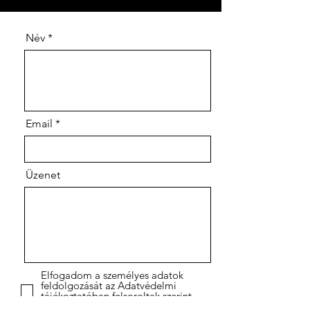
Név
Email
Üzenet
Elfogadom a személyes adatok
feldolgozását az Adatvédelmi
tájékoztatóban felsoroltak szerint
Privacy Policy *