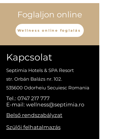
Foglaljon online
Wellness online foglalás
Kapcsolat
Septimia Hotels & SPA Resort
str. Orbán Balázs nr. 102.
535600 Odorheiu Secuiesc Romania
Tel.:
0747 217 777
E-mail:
wellness@septimia.ro
Belső rendszabályzat
Szülői felhatalmazás